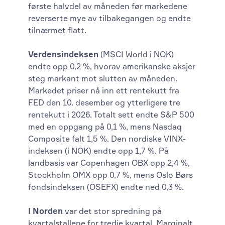
første halvdel av måneden før markedene
reverserte mye av tilbakegangen og endte
tilnærmet flatt.
V
erdensindeksen
(MSCI World i NOK)
endte opp 0,2 %, hvorav amerikanske aksjer
steg markant mot slutten av måneden.
Markedet priser nå inn ett rentekutt fra
FED den 10. desember og ytterligere tre
rentekutt i 2026. Totalt sett endte S&P 500
med en oppgang på 0,1 %, mens Nasdaq
Composite falt 1,5 %. Den nordiske VINX-
indeksen (i NOK) endte opp 1,7 %. På
landbasis var Copenhagen OBX opp 2,4 %,
Stockholm OMX opp 0,7 %, mens Oslo Børs
fondsindeksen (OSEFX) endte ned 0,3 %.
I Norden
var det stor spredning på
kvartalstallene for tredje kvartal. Marginalt