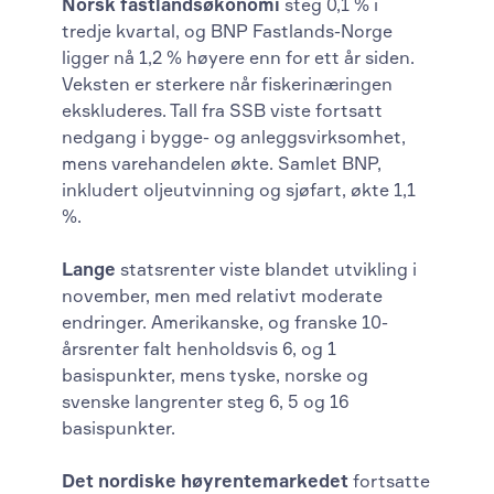
Norsk fastlandsøkonomi
steg 0,1 % i
tredje kvartal, og BNP Fastlands-Norge
ligger nå 1,2 % høyere enn for ett år siden.
Veksten er sterkere når fiskerinæringen
ekskluderes. Tall fra SSB viste fortsatt
nedgang i bygge- og anleggsvirksomhet,
mens varehandelen økte. Samlet BNP,
inkludert oljeutvinning og sjøfart, økte 1,1
%.
Lange
statsrenter viste blandet utvikling i
november, men med relativt moderate
endringer. Amerikanske, og franske 10-
årsrenter falt henholdsvis 6, og 1
basispunkter, mens tyske, norske og
svenske langrenter steg 6, 5 og 16
basispunkter.
Det nordiske høyrentemarkedet
fortsatte