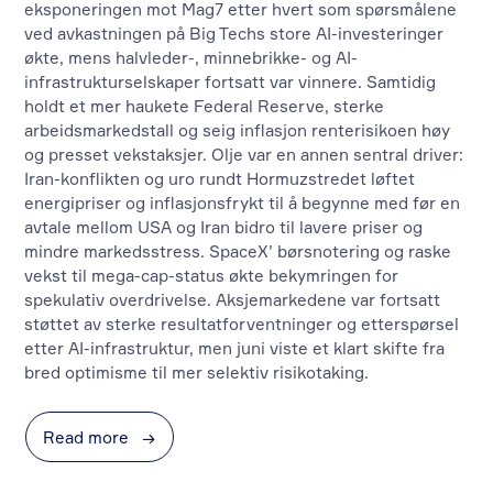
eksponeringen mot Mag7 etter hvert som spørsmålene
ved avkastningen på Big Techs store AI-investeringer
økte, mens halvleder-, minnebrikke- og AI-
infrastrukturselskaper fortsatt var vinnere. Samtidig
holdt et mer haukete Federal Reserve, sterke
arbeidsmarkedstall og seig inflasjon renterisikoen høy
og presset vekstaksjer. Olje var en annen sentral driver:
Iran-konflikten og uro rundt Hormuzstredet løftet
energipriser og inflasjonsfrykt til å begynne med før en
avtale mellom USA og Iran bidro til lavere priser og
mindre markedsstress. SpaceX’ børsnotering og raske
vekst til mega-cap-status økte bekymringen for
spekulativ overdrivelse. Aksjemarkedene var fortsatt
støttet av sterke resultatforventninger og etterspørsel
etter AI-infrastruktur, men juni viste et klart skifte fra
bred optimisme til mer selektiv risikotaking.
Read more
→