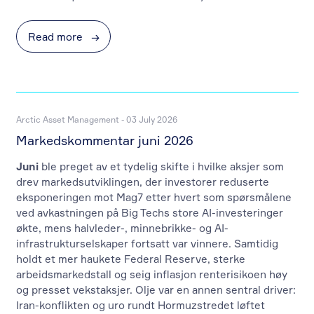
Read more
→
Arctic Asset Management - 03 July 2026
Markedskommentar juni 2026
Juni
ble preget av et tydelig skifte i hvilke aksjer som
drev markedsutviklingen, der investorer reduserte
eksponeringen mot Mag7 etter hvert som spørsmålene
ved avkastningen på Big Techs store AI-investeringer
økte, mens halvleder-, minnebrikke- og AI-
infrastrukturselskaper fortsatt var vinnere. Samtidig
holdt et mer haukete Federal Reserve, sterke
arbeidsmarkedstall og seig inflasjon renterisikoen høy
og presset vekstaksjer. Olje var en annen sentral driver:
Iran-konflikten og uro rundt Hormuzstredet løftet