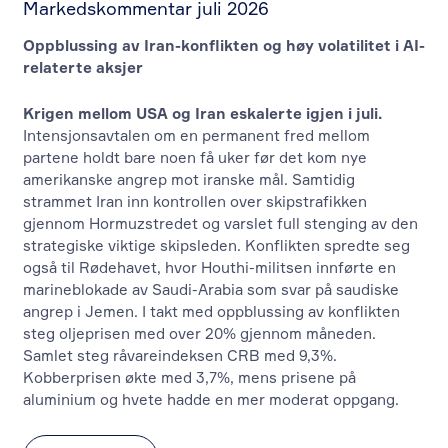
Markedskommentar juli 2026
Oppblussing av Iran-konflikten og høy volatilitet i AI-
relaterte aksjer
Krigen mellom USA og Iran eskalerte igjen i juli.
Intensjonsavtalen om en permanent fred mellom
partene holdt bare noen få uker før det kom nye
amerikanske angrep mot iranske mål. Samtidig
strammet Iran inn kontrollen over skipstrafikken
gjennom Hormuzstredet og varslet full stenging av den
strategiske viktige skipsleden. Konflikten spredte seg
også til Rødehavet, hvor Houthi-militsen innførte en
marineblokade av Saudi-Arabia som svar på saudiske
angrep i Jemen. I takt med oppblussing av konflikten
steg oljeprisen med over 20% gjennom måneden.
Samlet steg råvareindeksen CRB med 9,3%.
Kobberprisen økte med 3,7%, mens prisene på
aluminium og hvete hadde en mer moderat oppgang.